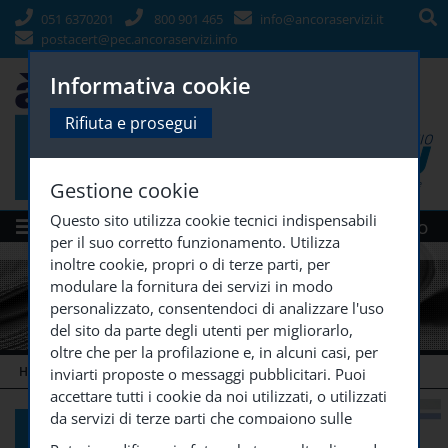
051 6370201
800 901 465
info@ancoraservizi.it
postacert@pec.ancoraservizi.info
Informativa cookie
Rifiuta e prosegui
Gestione cookie
Questo sito utilizza cookie tecnici indispensabili
Menù
Siti Gruppo
per il suo corretto funzionamento. Utilizza
inoltre cookie, propri o di terze parti, per
modulare la fornitura dei servizi in modo
personalizzato, consentendoci di analizzare l'uso
del sito da parte degli utenti per migliorarlo,
oltre che per la profilazione e, in alcuni casi, per
HOME
COMUNICAZIONE
EVENTI E NEWS
LA VALUTAZIONE
...
inviarti proposte o messaggi pubblicitari. Puoi
accettare tutti i cookie da noi utilizzati, o utilizzati
da servizi di terze parti che compaiono sulle
pagine di questo sito, premendo il pulsante