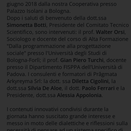
giugno 2018 dalla nostra Cooperativa presso
Palazzo Isolani a Bologna.
Dopo i saluti di benvenuto della dott.ssa
Simonetta Botti
, Presidente del Comitato Tecnico
Scientifico, sono intervenuti: il prof.
Walter Orsi
,
Sociologo e docente del corso di Alta Formazione
"Dalla programmazione alla progettazione
sociale" presso l'Università degli Studi di
Bologna-Forlì; il prof.
Gian Piero Turchi
, docente
presso il Dipartimento FISPPA dell’Università di
Padova. I consulenti e formatori di Prâgmata
Arkyreyma Srl: la dott. ssa
Diletta Cigolini,
la
dott.ssa
Silvia De Aloe
, il dott.
Paolo Ferrari
e la
Presidente, dott.ssa
Alessia Appolonia
.
I contenuti innovativi condivisi durante la
giornata hanno suscitato grande interesse e
messo in moto delle dialettiche e riflessioni sulla
necessità di pensare ad un sistema specifico di