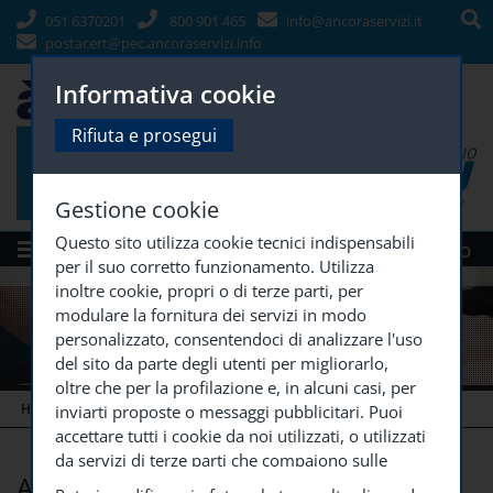
051 6370201
800 901 465
info@ancoraservizi.it
postacert@pec.ancoraservizi.info
Informativa cookie
Rifiuta e prosegui
Gestione cookie
Questo sito utilizza cookie tecnici indispensabili
Menù
Siti Gruppo
per il suo corretto funzionamento. Utilizza
inoltre cookie, propri o di terze parti, per
modulare la fornitura dei servizi in modo
personalizzato, consentendoci di analizzare l'uso
del sito da parte degli utenti per migliorarlo,
oltre che per la profilazione e, in alcuni casi, per
HOME
AREA RISERVATA
AREA SOCI
inviarti proposte o messaggi pubblicitari. Puoi
accettare tutti i cookie da noi utilizzati, o utilizzati
da servizi di terze parti che compaiono sulle
Area soci
pagine di questo sito, premendo il pulsante