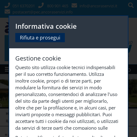
051 6370201
800 901 465
info@ancoraservizi.it
postacert@pec.ancoraservizi.info
Informativa cookie
Rifiuta e prosegui
Gestione cookie
Questo sito utilizza cookie tecnici indispensabili
Menù
Siti Gruppo
per il suo corretto funzionamento. Utilizza
inoltre cookie, propri o di terze parti, per
modulare la fornitura dei servizi in modo
personalizzato, consentendoci di analizzare l'uso
del sito da parte degli utenti per migliorarlo,
oltre che per la profilazione e, in alcuni casi, per
HOME
MADRE TERESA DI CALCUTTA
inviarti proposte o messaggi pubblicitari. Puoi
accettare tutti i cookie da noi utilizzati, o utilizzati
IL GIORNALINO DEL MADRE TERESA
"INCONTRARSI NEI
...
da servizi di terze parti che compaiono sulle
"Incontrarsi nei ricordi"
pagine di questo sito, premendo il pulsante