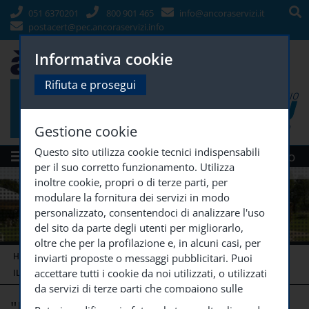
051 6370201
800 901 465
info@ancoraservizi.it
postacert@pec.ancoraservizi.info
Informativa cookie
Rifiuta e prosegui
Gestione cookie
Questo sito utilizza cookie tecnici indispensabili
Menù
Siti Gruppo
per il suo corretto funzionamento. Utilizza
inoltre cookie, propri o di terze parti, per
modulare la fornitura dei servizi in modo
personalizzato, consentendoci di analizzare l'uso
del sito da parte degli utenti per migliorarlo,
oltre che per la profilazione e, in alcuni casi, per
HOME
MADRE TERESA DI CALCUTTA
inviarti proposte o messaggi pubblicitari. Puoi
accettare tutti i cookie da noi utilizzati, o utilizzati
IL GIORNALINO DEL MADRE TERESA
"INCONTRARSI NEI
...
da servizi di terze parti che compaiono sulle
"Incontrarsi nei ricordi"
pagine di questo sito, premendo il pulsante