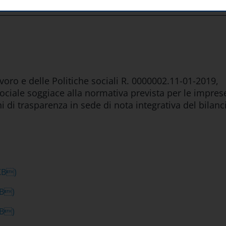
avoro e delle Politiche sociali R. 0000002.11-01-2019,
sociale soggiace alla normativa prevista per le impres
di trasparenza in sede di nota integrativa del bilanc
KB)
KB)
KB)