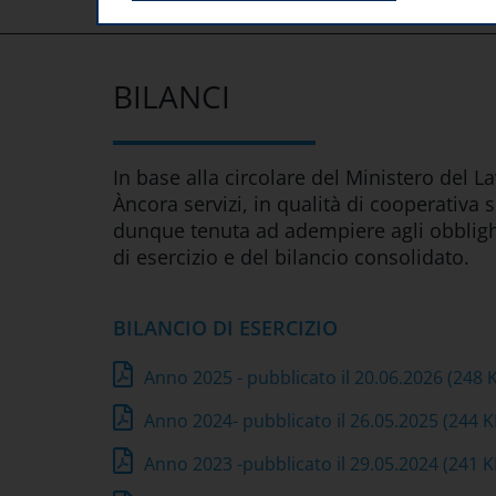
HOME
SOCIETÀ TRASPARENTE
BILANCI
BILANCI
In base alla circolare del Ministero del L
Àncora servizi, in qualità di cooperativa 
dunque tenuta ad adempiere agli obblighi 
di esercizio e del bilancio consolidato.
BILANCIO DI ESERCIZIO
Anno 2025 - pubblicato il 20.06.2026
(248 
Anno 2024- pubblicato il 26.05.2025
(244 
Anno 2023 -pubblicato il 29.05.2024
(241 