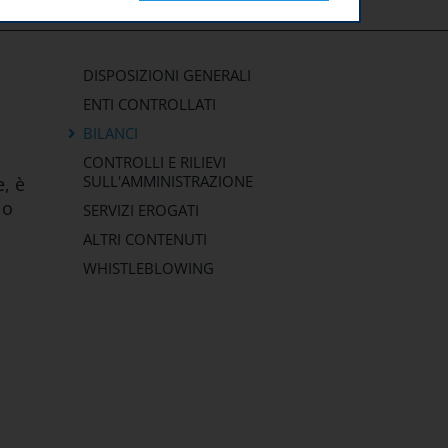
DISPOSIZIONI GENERALI
ENTI CONTROLLATI
BILANCI
CONTROLLI E RILIEVI
SULL'AMMINISTRAZIONE
e, è
io
SERVIZI EROGATI
ALTRI CONTENUTI
WHISTLEBLOWING