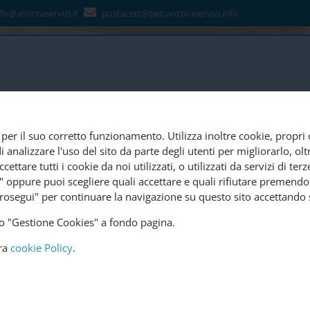
nfo@ancoraservizi.it
postacert@pec.ancoraservizi.info
 per il suo corretto funzionamento. Utilizza inoltre cookie, propri 
nalizzare l'uso del sito da parte degli utenti per migliorarlo, oltre
CAZIONE
CERTIFICAZIONI
SEDI
CONTATTI
LAVO
cettare tutti i cookie da noi utilizzati, o utilizzati da servizi di t
e" oppure puoi scegliere quali accettare e quali rifiutare premendo 
rosegui" per continuare la navigazione su questo sito accettando s
ndo "Gestione Cookies" a fondo pagina.
tra
cookie Policy
.