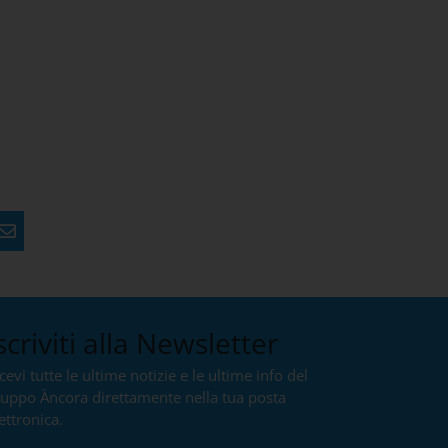
scriviti alla Newsletter
cevi tutte le ultime notizie e le ultime info del
ruppo Àncora direttamente nella tua posta
ettronica.