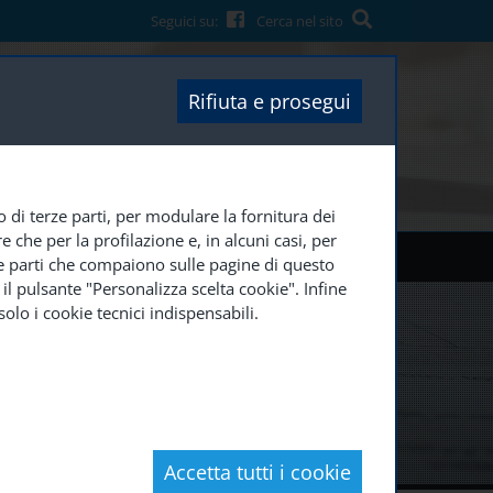
Seguici su:
Cerca nel sito
Rifiuta e prosegui
o di terze parti, per modulare la fornitura dei
 che per la profilazione e, in alcuni casi, per
RA CON NOI
SOCIETÀ TRASPARENTE
erze parti che compaiono sulle pagine di questo
il pulsante "Personalizza scelta cookie". Infine
olo i cookie tecnici indispensabili.
Accetta tutti i cookie