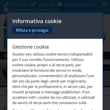
051 6370201
800 901 465
info@ancoraservizi.it
postacert@pec.ancoraservizi.info
Informativa cookie
Rifiuta e prosegui
Gestione cookie
Questo sito utilizza cookie tecnici indispensabili
Menù
Siti Gruppo
per il suo corretto funzionamento. Utilizza
inoltre cookie, propri o di terze parti, per
modulare la fornitura dei servizi in modo
personalizzato, consentendoci di analizzare l'uso
del sito da parte degli utenti per migliorarlo,
oltre che per la profilazione e, in alcuni casi, per
HOME
SOCIETÀ TRASPARENTE
ENTI CONTROLLATI
inviarti proposte o messaggi pubblicitari. Puoi
accettare tutti i cookie da noi utilizzati, o utilizzati
da servizi di terze parti che compaiono sulle
ENTI CONTROLLATI
pagine di questo sito, premendo il pulsante